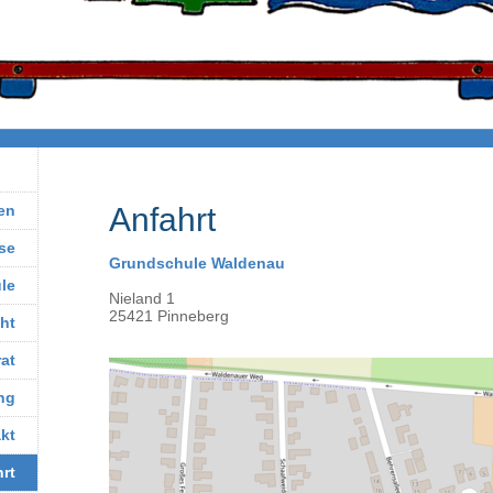
ten
Anfahrt
se
Grundschule Waldenau
le
Nieland 1
25421 Pinneberg
cht
rat
ng
kt
rt