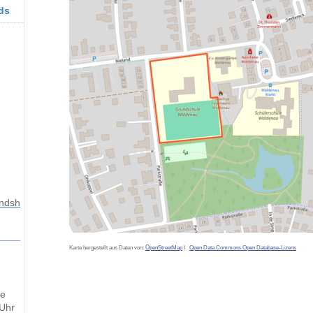
ds
andsh
O
Karte hergestellt aus Daten von:
penStreetMap
I
Open Data Commons Open Database-Lizens
ge
 Uhr