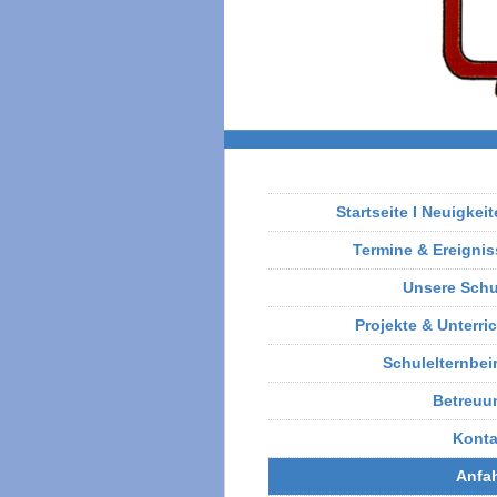
Startseite I Neuigkei
Termine & Ereignis
Unsere Schu
Projekte & Unterri
Schulelternbei
Betreuu
Konta
Anfah