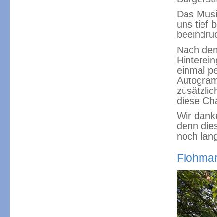
Das Musi
uns tief 
beeindruc
Nach dem
Hinterein
einmal pe
Autogram
zusätzlic
diese Ch
Wir dank
denn dies
noch lang
Flohmar